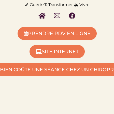
🌱 Guérir 🦋 Transformer 🏔️ Vivre
PRENDRE RDV EN LIGNE
SITE INTERNET
COMBIEN COÛTE UNE SÉANCE CHEZ UN CHIROP